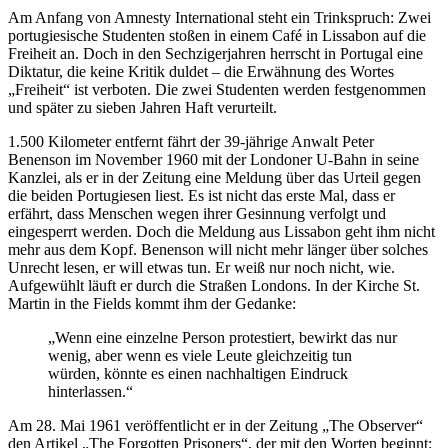
Am Anfang von Amnesty International steht ein Trinkspruch: Zwei
portugiesische Studenten stoßen in einem Café in Lissabon auf die
Freiheit an. Doch in den Sechzigerjahren herrscht in Portugal eine
Diktatur, die keine Kritik duldet – die Erwähnung des Wortes
„Freiheit“ ist verboten. Die zwei Studenten werden festgenommen
und später zu sieben Jahren Haft verurteilt.
1.500 Kilometer entfernt fährt der 39-jährige Anwalt Peter
Benenson im November 1960 mit der Londoner U-Bahn in seine
Kanzlei, als er in der Zeitung eine Meldung über das Urteil gegen
die beiden Portugiesen liest. Es ist nicht das erste Mal, dass er
erfährt, dass Menschen wegen ihrer Gesinnung verfolgt und
eingesperrt werden. Doch die Meldung aus Lissabon geht ihm nicht
mehr aus dem Kopf. Benenson will nicht mehr länger über solches
Unrecht lesen, er will etwas tun. Er weiß nur noch nicht, wie.
Aufgewühlt läuft er durch die Straßen Londons. In der Kirche St.
Martin in the Fields kommt ihm der Gedanke:
„Wenn eine einzelne Person protestiert, bewirkt das nur
wenig, aber wenn es viele Leute gleichzeitig tun
würden, könnte es einen nachhaltigen Eindruck
hinterlassen.“
Am 28. Mai 1961 veröffentlicht er in der Zeitung „The Observer“
den Artikel „The Forgotten Prisoners“, der mit den Worten beginnt: